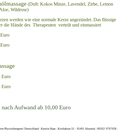
nölmassage
(Duft: Kokos Minze, Lavendel, Zirbe, Lemon
Aloe, Wildrose)
erzen werden wie eine normale Kerze angezündet. Das flüssige
 die Hände des Therapeuten verteilt und einmassiert
 Euro
 Euro
assage
 Euro
 Euro
e nach Aufwand ab 10,00 Euro
nter Physiotherapeut/ Deutschland - Kerstin Haas - Kirchahorn 55 - 95491 Ahorntal - 09202/ 9707038 -