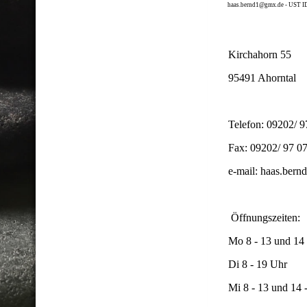
haas.bernd1@gmx.de - UST 
Kirchahorn 55
95491 Ahorntal
Telefon: 09202/ 9
Fax: 09202/ 97 0
e-mail: haas.ber
Öffnungszeiten:
Mo 8 - 13 und 14 
Di 8 - 19 Uhr
Mi 8 - 13 und 14 