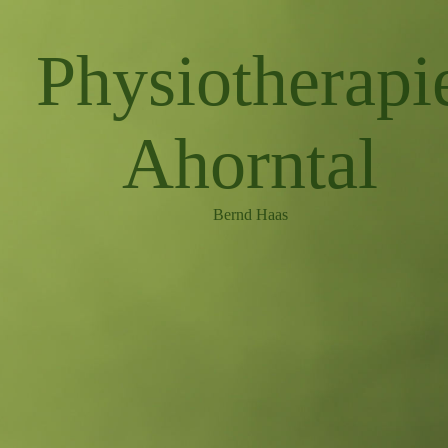
Physiotherapi
Ahorntal
Bernd Haas