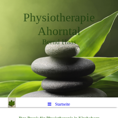
Physiotherapie
Ahorntal
Bernd Haas
Startseite