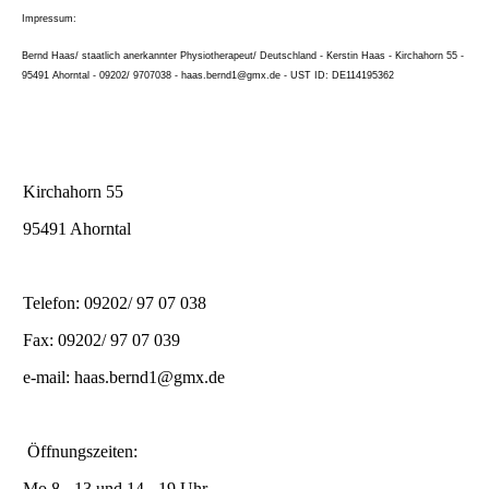
Impressum:
Bernd Haas/ staatlich anerkannter Physiotherapeut/ Deutschland - Kerstin Haas - Kirchahorn 55 -
95491 Ahorntal - 09202/ 9707038 - haas.bernd1@gmx.de - UST ID: DE114195362
Kirchahorn 55
95491 Ahorntal
Telefon: 09202/ 97 07 038
Fax: 09202/ 97 07 039
e-mail: haas.bernd1@gmx.de
Öffnungszeiten:
Mo 8 - 13 und 14 - 19 Uhr